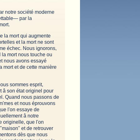
par notre société moderne
ettable— par la
mort.
de la mort qui augmente
rtelles et la mort ne sont
ime échec. Nous ignorons,
d la mort nous touche ou
 et nous avons essayé
la mort et de cette manière
e nous sommes esprit,
t â son état originel pour
ginel. Quand nous passons de
es m'mes et nous éprouvons
que l'on essaye de
duellement â notre
originelle, que l'on
 "maison" et de retrouver
imentons dès que nous