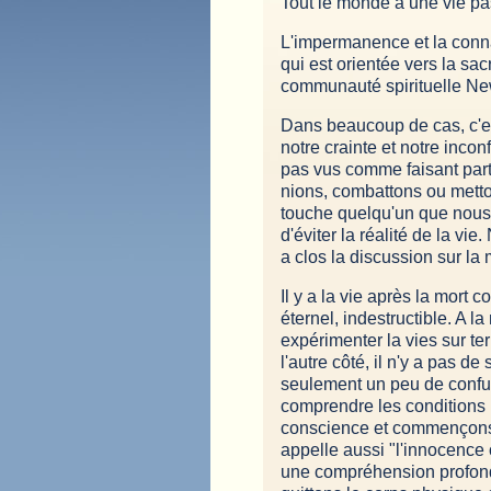
Tout le monde a une vie pas
L'impermanence et la connai
qui est orientée vers la sa
communauté spirituelle New-a
Dans beaucoup de cas, c'es
notre crainte et notre incon
pas vus comme faisant par
nions, combattons ou metto
touche quelqu'un que nous
d'éviter la réalité de la vi
a clos la discussion sur l
Il y a la vie après la mort
éternel, indestructible. A l
expérimenter la vies sur ter
l'autre côté, il n'y a pas d
seulement un peu de confus
comprendre les conditions 
conscience et commençons a
appelle aussi "l'innocence 
une compréhension profond