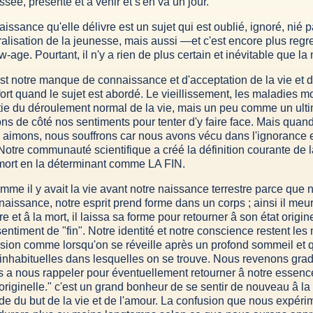
sée, présente et â venir et s'en va un jour.
ssance qu'elle délivre est un sujet qui est oublié, ignoré, nié 
cralisation de la jeunesse, mais aussi —et c'est encore plus regr
ge. Pourtant, il n'y a rien de plus certain et inévitable que la 
t notre manque de connaissance et d'acceptation de la vie et 
fort quand le sujet est abordé. Le vieillissement, les maladies mo
tie du déroulement normal de la vie, mais un peu comme un ult
ns de côté nos sentiments pour tenter d'y faire face. Mais quan
 aimons, nous souffrons car nous avons vécu dans l'ignorance
e. Notre communauté scientifique a créé la définition courante de 
a mort en la déterminant comme LA FIN.
 comme il y avait la vie avant notre naissance terrestre parce qu
a naissance, notre esprit prend forme dans un corps ; ainsi il meur
re et â la mort, il laissa sa forme pour retourner â son état ori
e sentiment de "fin". Notre identité et notre conscience restent l
ion comme lorsqu'on se réveille après un profond sommeil et 
inhabituelles dans lesquelles on se trouve. Nous revenons gra
 nous rappeler pour éventuellement retourner â notre essence 
originelle." c'est un grand bonheur de se sentir de nouveau â la
e du but de la vie et de l'amour. La confusion que nous expér