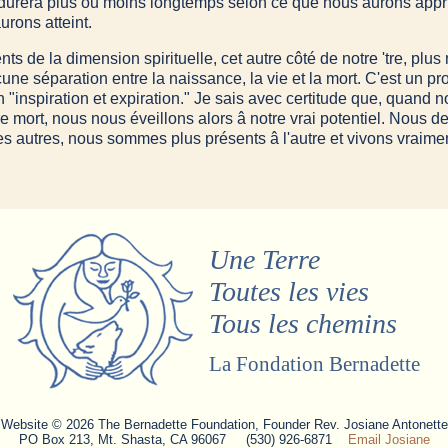
 durera plus ou moins longtemps selon ce que nous aurons appri
rons atteint.
 de la dimension spirituelle, cet autre côté de notre 'tre, plus n
aucune séparation entre la naissance, la vie et la mort. C'est un p
n "inspiration et expiration." Je sais avec certitude que, quan
re mort, nous nous éveillons alors â notre vrai potentiel. Nous 
 autres, nous sommes plus présents â l'autre et vivons vraiment
Une Terre
Toutes les vies
Tous les chemins
La Fondation Bernadette
Website © 2026 The Bernadette Foundation, Founder Rev. Josiane Antonette
PO Box 213, Mt. Shasta, CA 96067 (530) 926-6871
Email Josiane