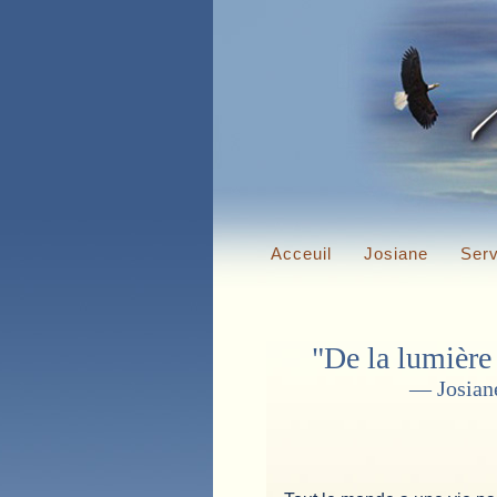
Acceuil
Josiane
Serv
"De la lumière
— Josiane